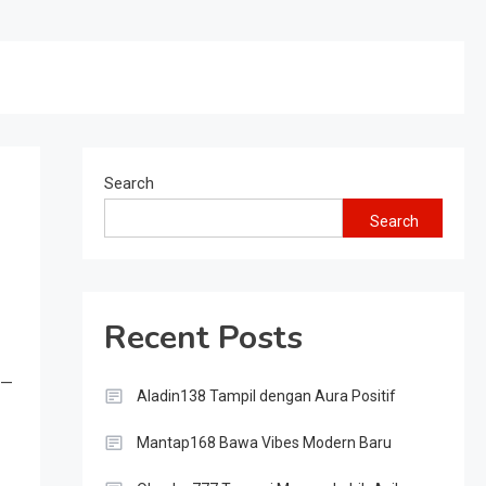
Search
Search
Recent Posts
t—
Aladin138 Tampil dengan Aura Positif
Mantap168 Bawa Vibes Modern Baru