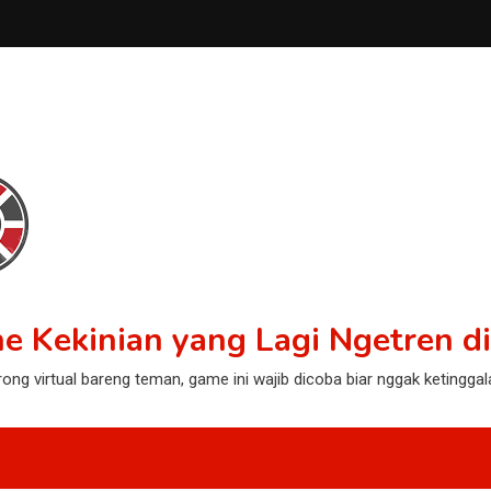
 Kekinian yang Lagi Ngetren di
ong virtual bareng teman, game ini wajib dicoba biar nggak ketinggal