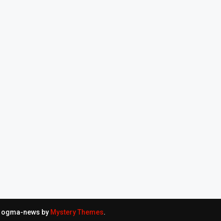
 ogma-news by
Mystery Themes
.