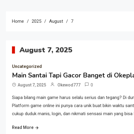
Home
2025
August
7
August 7, 2025
Uncategorized
Main Santai Tapi Gacor Banget di Okep
0
August 7, 2025
Okewod777
Siapa bilang main game harus selalu serius dan tegang? Di duni
Platform game online ini punya cara unik buat bikin waktu sant
cukup duduk manis, login, dan nikmati sensasi main yang bisa 
Read More