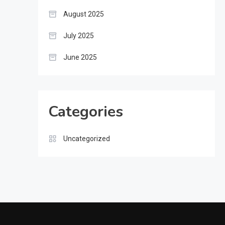
August 2025
July 2025
June 2025
Categories
Uncategorized