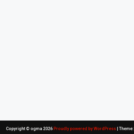
Copyright © ogma 2026
Proudly powered by WordPress
|
Theme: