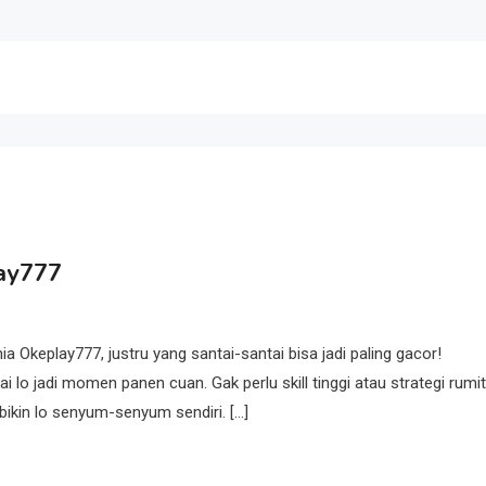
lay777
a Okeplay777, justru yang santai-santai bisa jadi paling gacor!
ai lo jadi momen panen cuan. Gak perlu skill tinggi atau strategi rumi
bikin lo senyum-senyum sendiri. […]