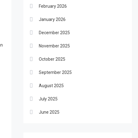
February 2026
January 2026
December 2025
an
November 2025
October 2025
September 2025
August 2025
July 2025
June 2025