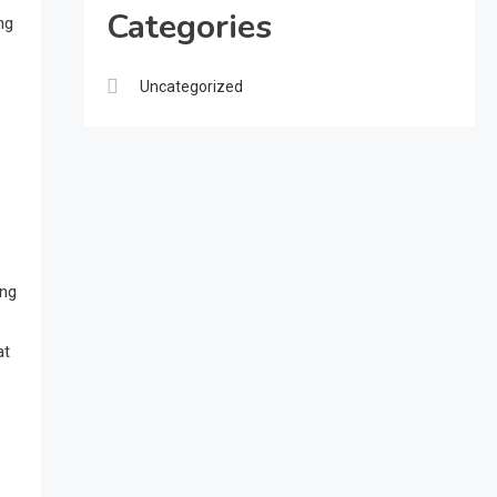
Categories
ng
Uncategorized
ang
at