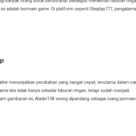
banyak orang untuk beristirahat sekaligus menikmati hiburan ringa
i ini adalah bermain game. Di platform seperti Okeplay777, pengalam
op
rakhir menunjukkan perubahan yang sangat cepat, terutama dalam ca
me kini tidak hanya sekadar hiburan ringan, tetapi sudah menjadi
Dalam gambaran ini, Aladin138 sering dipandang sebagai ruang permai