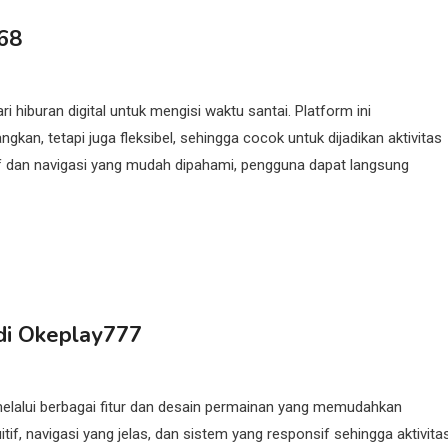
68
hiburan digital untuk mengisi waktu santai. Platform ini
n, tetapi juga fleksibel, sehingga cocok untuk dijadikan aktivitas
tif dan navigasi yang mudah dipahami, pengguna dapat langsung
di Okeplay777
alui berbagai fitur dan desain permainan yang memudahkan
f, navigasi yang jelas, dan sistem yang responsif sehingga aktivita