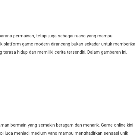
i sarana permainan, tetapi juga sebagai ruang yang mampu
ak platform game modern dirancang bukan sekadar untuk memberik
erasa hidup dan memiliki cerita tersendiri. Dalam gambaran ini,
laman bermain yang semakin beragam dan menarik. Game online kini
etapi juga menjadi medium yang mampu menghadirkan sensasi unik