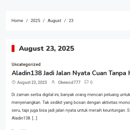
Home
2025
August
23
August 23, 2025
Uncategorized
Aladin138 Jadi Jalan Nyata Cuan Tanpa 
0
August 23, 2025
Okewod777
Di zaman serba digital ini, banyak orang mencari peluang unt
menyenangkan. Tak sedikit yang bosan dengan aktivitas monot
seru, tapi juga bisa jadi jalan nyata untuk meraih keuntungan.
Aladin138. […]