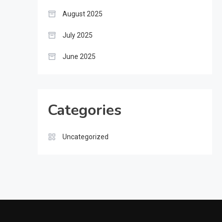
August 2025
July 2025
June 2025
Categories
Uncategorized