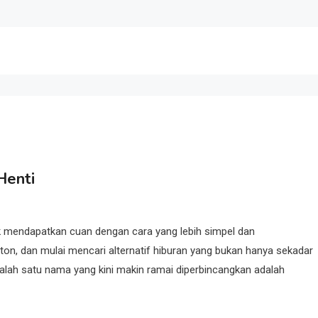
Henti
uk mendapatkan cuan dengan cara yang lebih simpel dan
on, dan mulai mencari alternatif hiburan yang bukan hanya sekadar
 Salah satu nama yang kini makin ramai diperbincangkan adalah