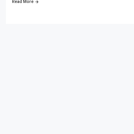
Read More