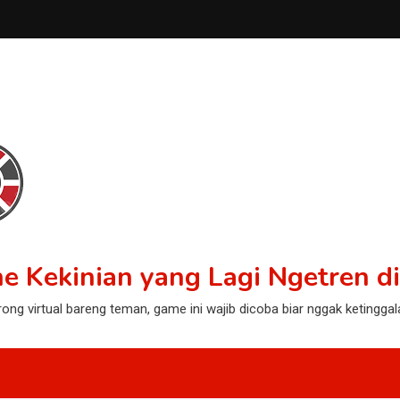
 Kekinian yang Lagi Ngetren di
ong virtual bareng teman, game ini wajib dicoba biar nggak ketinggal