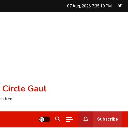
07 Aug, 2026
7:35:10 PM
 Circle Gaul
an tren!
Subscribe