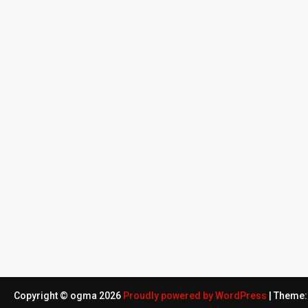
Copyright © ogma 2026
Proudly powered by WordPress
|
Theme: