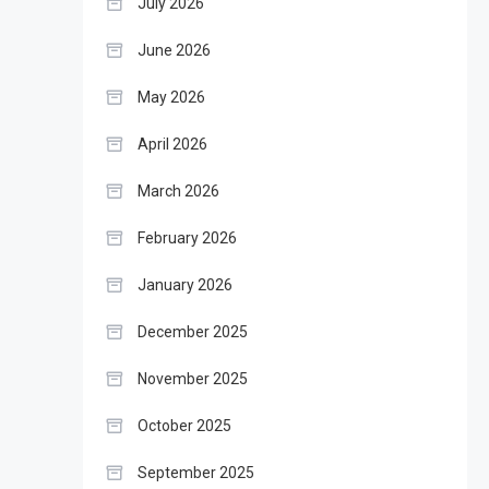
July 2026
June 2026
May 2026
April 2026
March 2026
February 2026
January 2026
December 2025
November 2025
October 2025
September 2025