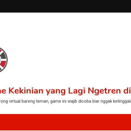
 Kekinian yang Lagi Ngetren di
ong virtual bareng teman, game ini wajib dicoba biar nggak ketinggal