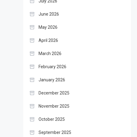
July 2026
June 2026
May 2026
April 2026
March 2026
February 2026
January 2026
December 2025
November 2025
October 2025
September 2025