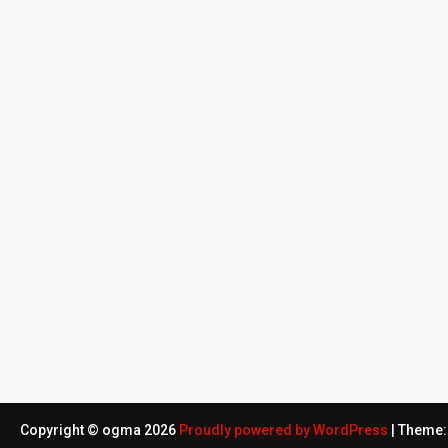
Copyright © ogma 2026
Proudly powered by WordPress
|
Theme: