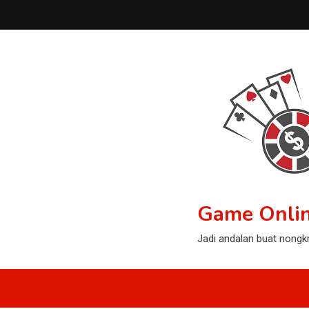
Skip
to
content
Game Online
Jadi andalan buat nongkr