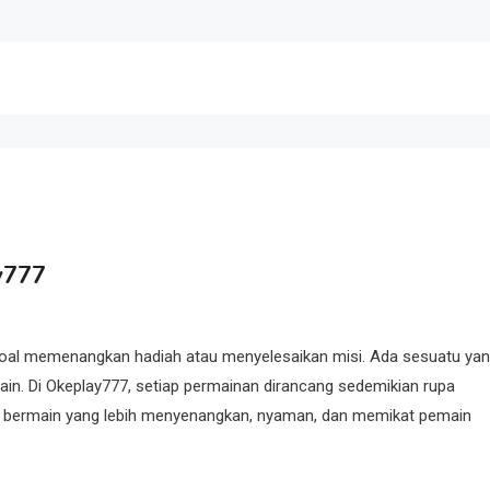
y777
oal memenangkan hadiah atau menyelesaikan misi. Ada sesuatu ya
main. Di Okeplay777, setiap permainan dirancang sedemikian rupa
an bermain yang lebih menyenangkan, nyaman, dan memikat pemain