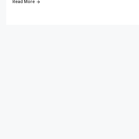
Read More