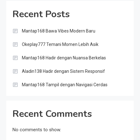
Recent Posts
Mantap168 Bawa Vibes Modern Baru
Okeplay777 Temani Momen Lebih Asik
Mantap168 Hadir dengan Nuansa Berkelas
Aladin138 Hadir dengan Sistem Responsif
Mantap168 Tampil dengan Navigasi Cerdas
Recent Comments
No comments to show.