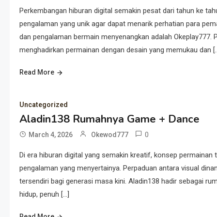
Perkembangan hiburan digital semakin pesat dari tahun ke 
pengalaman yang unik agar dapat menarik perhatian para pemai
dan pengalaman bermain menyenangkan adalah Okeplay777. Pla
menghadirkan permainan dengan desain yang memukau dan [
Read More
Uncategorized
Aladin138 Rumahnya Game + Dance
0
March 4, 2026
Okewod777
Di era hiburan digital yang semakin kreatif, konsep permainan t
pengalaman yang menyertainya. Perpaduan antara visual dinami
tersendiri bagi generasi masa kini. Aladin138 hadir sebagai
hidup, penuh […]
Read More