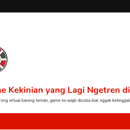
 Kekinian yang Lagi Ngetren di
ong virtual bareng teman, game ini wajib dicoba biar nggak ketinggal