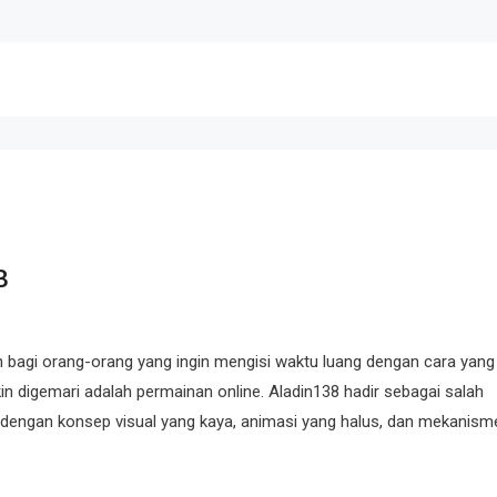
8
n bagi orang-orang yang ingin mengisi waktu luang dengan cara yang
n digemari adalah permainan online. Aladin138 hadir sebagai salah
dengan konsep visual yang kaya, animasi yang halus, dan mekanism