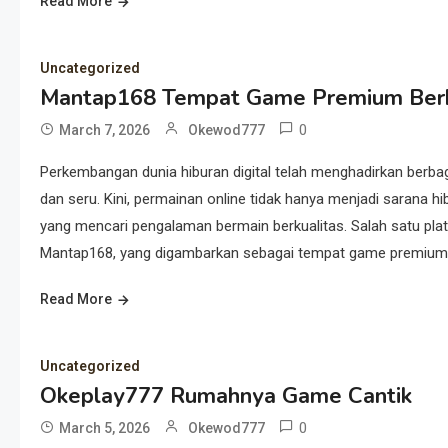
Read More
Uncategorized
Mantap168 Tempat Game Premium Ber
0
March 7, 2026
Okewod777
Perkembangan dunia hiburan digital telah menghadirkan ber
dan seru. Kini, permainan online tidak hanya menjadi sarana 
yang mencari pengalaman bermain berkualitas. Salah satu pl
Mantap168, yang digambarkan sebagai tempat game premium 
Read More
Uncategorized
Okeplay777 Rumahnya Game Cantik
0
March 5, 2026
Okewod777