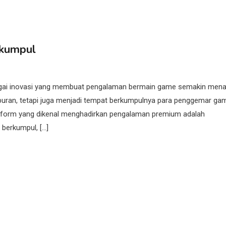
kumpul
bagai inovasi yang membuat pengalaman bermain game semakin mena
hiburan, tetapi juga menjadi tempat berkumpulnya para penggemar ga
atform yang dikenal menghadirkan pengalaman premium adalah
berkumpul, […]