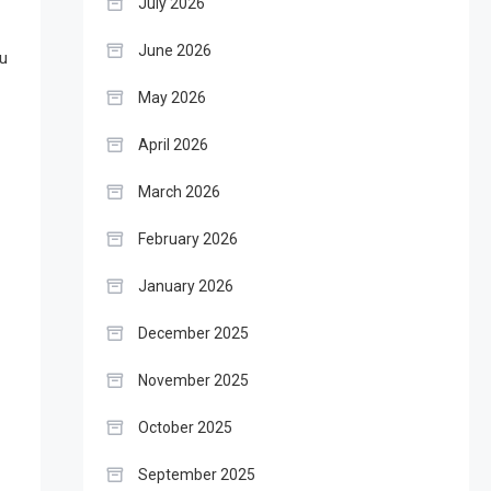
July 2026
June 2026
u
May 2026
April 2026
March 2026
February 2026
January 2026
December 2025
November 2025
October 2025
September 2025