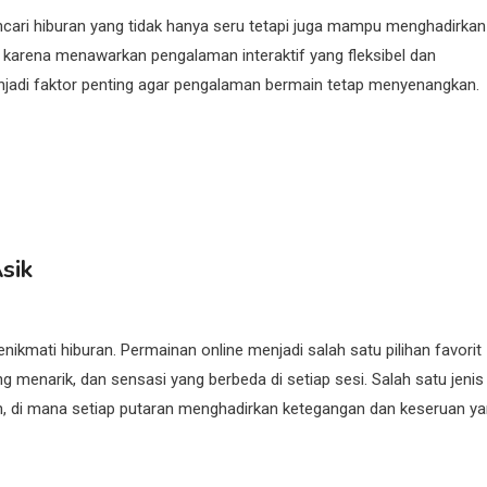
ari hiburan yang tidak hanya seru tetapi juga mampu menghadirkan
 karena menawarkan pengalaman interaktif yang fleksibel dan
jadi faktor penting agar pengalaman bermain tetap menyenangkan.
sik
ikmati hiburan. Permainan online menjadi salah satu pilihan favorit
 menarik, dan sensasi yang berbeda di setiap sesi. Salah satu jenis
n, di mana setiap putaran menghadirkan ketegangan dan keseruan y