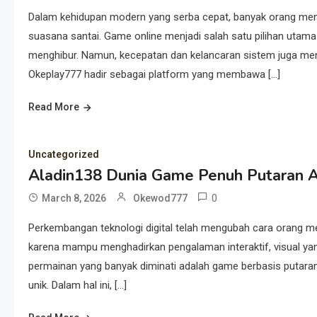
Dalam kehidupan modern yang serba cepat, banyak orang menc
suasana santai. Game online menjadi salah satu pilihan utama
menghibur. Namun, kecepatan dan kelancaran sistem juga men
Okeplay777 hadir sebagai platform yang membawa […]
Read More
Uncategorized
Aladin138 Dunia Game Penuh Putaran A
0
March 8, 2026
Okewod777
Perkembangan teknologi digital telah mengubah cara orang men
karena mampu menghadirkan pengalaman interaktif, visual yang
permainan yang banyak diminati adalah game berbasis putara
unik. Dalam hal ini, […]