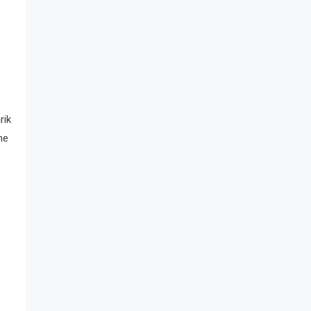
rik
me