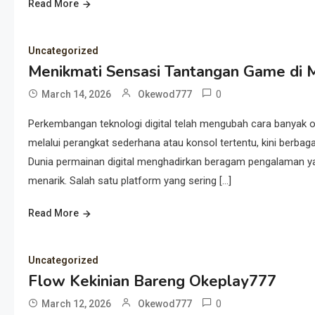
Read More
Uncategorized
Menikmati Sensasi Tantangan Game di
0
March 14, 2026
Okewod777
Perkembangan teknologi digital telah mengubah cara banyak o
melalui perangkat sederhana atau konsol tertentu, kini berbaga
Dunia permainan digital menghadirkan beragam pengalaman yan
menarik. Salah satu platform yang sering […]
Read More
Uncategorized
Flow Kekinian Bareng Okeplay777
0
March 12, 2026
Okewod777