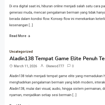
Di era digital saat ini, hiburan online menjadi salah satu cara
generasi muda, mencari pengalaman bermain yang tidak hany
berada dalam kondisi flow. Konsep flow ini menekankan keterl
kesenangan […]
Read More
Uncategorized
Aladin138 Tempat Game Elite Penuh Te
0
March 11, 2026
Okewod777
Aladin138 telah menjadi tempat game elite yang memadukan hibu
menghadirkan pengalaman bermain yang lebih modern, interak
Aladin138, mulai dari visual, audio, hingga sistem permainan, 
nyaman, menjadikan setiap sesi bermain […]