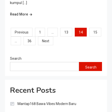
kumpul […]
Read More
Posts
…
14
Previous
1
13
15
…
36
Next
pagination
Search
Search
Recent Posts
Mantap168 Bawa Vibes Modern Baru