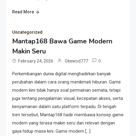
Read More
Uncategorized
Mantap168 Bawa Game Modern
Makin Seru
0
February 24, 2026
Okewod777
Perkembangan dunia digital menghadirkan banyak
perubahan dalam cara orang menikmati hiburan. Game
modern kini tidak hanya soal permainan semata, tetapi
juga tentang pengalaman visual, kecepatan akses, serta
kenyamanan dalam satu platform terpadu. Di tengah
tren tersebut, Mantap168 hadir membawa konsep game
modern yang terasa makin seru dan relevan dengan
gaya hidup masa kini. Game modern […]