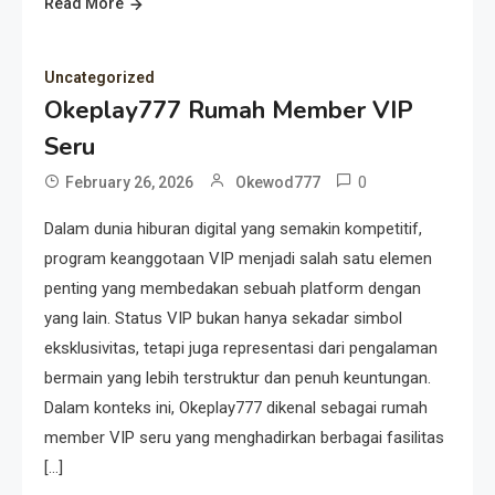
Read More
Uncategorized
Okeplay777 Rumah Member VIP
Seru
0
February 26, 2026
Okewod777
Dalam dunia hiburan digital yang semakin kompetitif,
program keanggotaan VIP menjadi salah satu elemen
penting yang membedakan sebuah platform dengan
yang lain. Status VIP bukan hanya sekadar simbol
eksklusivitas, tetapi juga representasi dari pengalaman
bermain yang lebih terstruktur dan penuh keuntungan.
Dalam konteks ini, Okeplay777 dikenal sebagai rumah
member VIP seru yang menghadirkan berbagai fasilitas
[…]