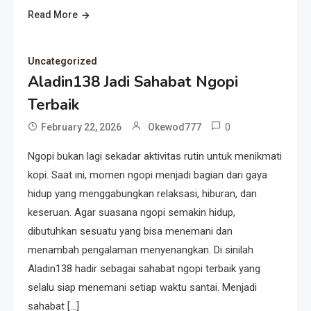
Read More
Uncategorized
Aladin138 Jadi Sahabat Ngopi
Terbaik
0
February 22, 2026
Okewod777
Ngopi bukan lagi sekadar aktivitas rutin untuk menikmati
kopi. Saat ini, momen ngopi menjadi bagian dari gaya
hidup yang menggabungkan relaksasi, hiburan, dan
keseruan. Agar suasana ngopi semakin hidup,
dibutuhkan sesuatu yang bisa menemani dan
menambah pengalaman menyenangkan. Di sinilah
Aladin138 hadir sebagai sahabat ngopi terbaik yang
selalu siap menemani setiap waktu santai. Menjadi
sahabat […]