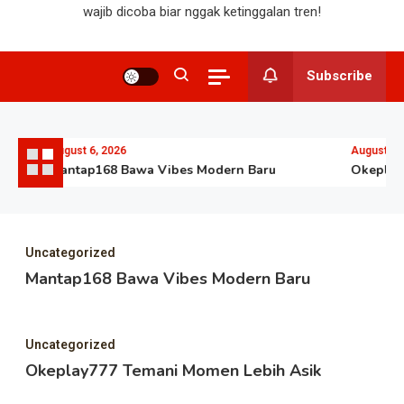
wajib dicoba biar nggak ketinggalan tren!
Subscribe
August 6, 2026
August 5, 2
Mantap168 Bawa Vibes Modern Baru
Okeplay7
Uncategorized
Mantap168 Bawa Vibes Modern Baru
Uncategorized
Okeplay777 Temani Momen Lebih Asik