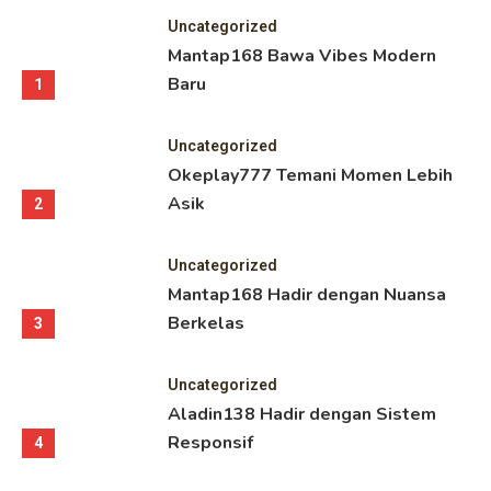
Uncategorized
Mantap168 Bawa Vibes Modern
Baru
1
Uncategorized
Okeplay777 Temani Momen Lebih
Asik
2
Uncategorized
Mantap168 Hadir dengan Nuansa
Berkelas
3
Uncategorized
Aladin138 Hadir dengan Sistem
Responsif
4