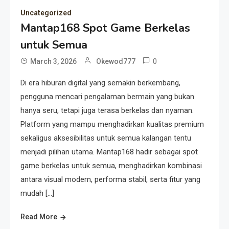
Uncategorized
Mantap168 Spot Game Berkelas
untuk Semua
0
March 3, 2026
Okewod777
Di era hiburan digital yang semakin berkembang,
pengguna mencari pengalaman bermain yang bukan
hanya seru, tetapi juga terasa berkelas dan nyaman.
Platform yang mampu menghadirkan kualitas premium
sekaligus aksesibilitas untuk semua kalangan tentu
menjadi pilihan utama. Mantap168 hadir sebagai spot
game berkelas untuk semua, menghadirkan kombinasi
antara visual modern, performa stabil, serta fitur yang
mudah […]
Read More