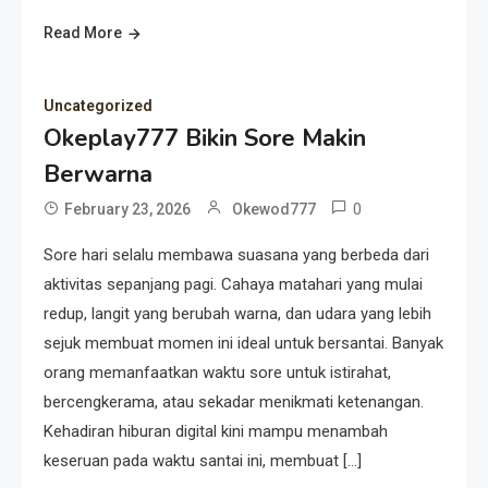
Read More
Uncategorized
Okeplay777 Bikin Sore Makin
Berwarna
0
February 23, 2026
Okewod777
Sore hari selalu membawa suasana yang berbeda dari
aktivitas sepanjang pagi. Cahaya matahari yang mulai
redup, langit yang berubah warna, dan udara yang lebih
sejuk membuat momen ini ideal untuk bersantai. Banyak
orang memanfaatkan waktu sore untuk istirahat,
bercengkerama, atau sekadar menikmati ketenangan.
Kehadiran hiburan digital kini mampu menambah
keseruan pada waktu santai ini, membuat […]