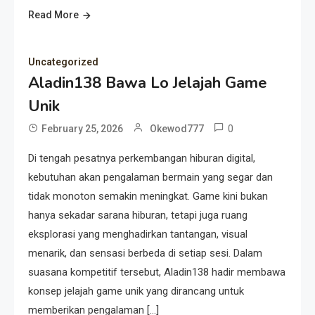
Read More
Uncategorized
Aladin138 Bawa Lo Jelajah Game
Unik
0
February 25, 2026
Okewod777
Di tengah pesatnya perkembangan hiburan digital,
kebutuhan akan pengalaman bermain yang segar dan
tidak monoton semakin meningkat. Game kini bukan
hanya sekadar sarana hiburan, tetapi juga ruang
eksplorasi yang menghadirkan tantangan, visual
menarik, dan sensasi berbeda di setiap sesi. Dalam
suasana kompetitif tersebut, Aladin138 hadir membawa
konsep jelajah game unik yang dirancang untuk
memberikan pengalaman […]