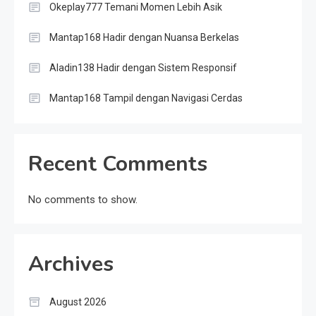
Okeplay777 Temani Momen Lebih Asik
Mantap168 Hadir dengan Nuansa Berkelas
Aladin138 Hadir dengan Sistem Responsif
Mantap168 Tampil dengan Navigasi Cerdas
Recent Comments
No comments to show.
Archives
August 2026