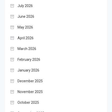
July 2026
June 2026
May 2026
April 2026
March 2026
February 2026
January 2026
December 2025
November 2025
October 2025