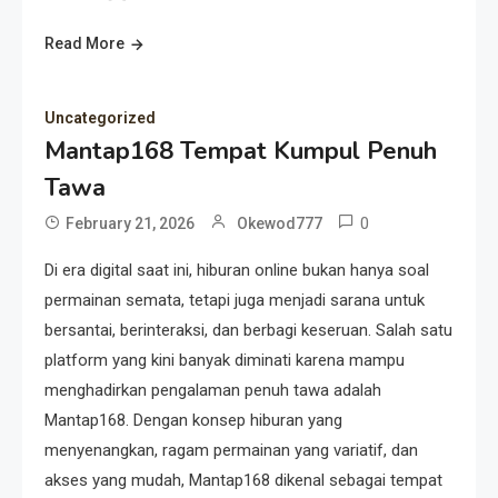
Read More
Uncategorized
Mantap168 Tempat Kumpul Penuh
Tawa
0
February 21, 2026
Okewod777
Di era digital saat ini, hiburan online bukan hanya soal
permainan semata, tetapi juga menjadi sarana untuk
bersantai, berinteraksi, dan berbagi keseruan. Salah satu
platform yang kini banyak diminati karena mampu
menghadirkan pengalaman penuh tawa adalah
Mantap168. Dengan konsep hiburan yang
menyenangkan, ragam permainan yang variatif, dan
akses yang mudah, Mantap168 dikenal sebagai tempat