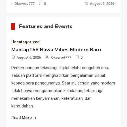
August 5, 2026
Okewod777
0
Features and Events
Uncategorized
Mantap168 Bawa Vibes Modern Baru
August 6, 2026
Okewod777
0
Perkembangan teknologi digital telah mengubah cara
sebuah platform menghadirkan pengalaman visual
kepada para penggunanya. Saat ini, desain yang modern
tidak hanya mengutamakan keindahan, tetapi juga
menekankan kenyamanan, keteraturan, dan
kemudahan…
Read More