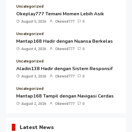
Uncategorized
Okeplay777 Temani Momen Lebih Asik
August 5, 2026
Okewod777
0
Uncategorized
Mantap168 Hadir dengan Nuansa Berkelas
August 4, 2026
Okewod777
0
Uncategorized
Aladin138 Hadir dengan Sistem Responsif
August 3, 2026
Okewod777
0
Uncategorized
Mantap168 Tampil dengan Navigasi Cerdas
August 2, 2026
Okewod777
0
Latest News