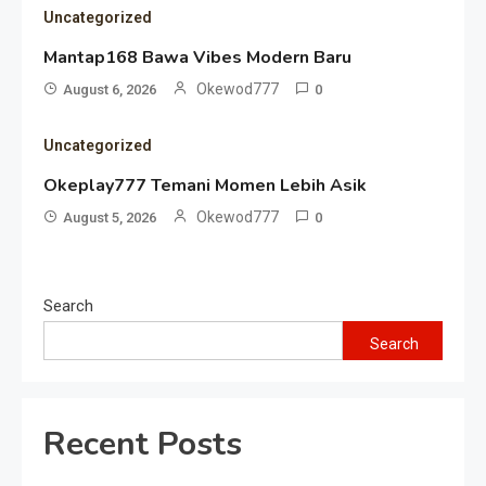
Uncategorized
Mantap168 Bawa Vibes Modern Baru
Okewod777
August 6, 2026
0
Uncategorized
Okeplay777 Temani Momen Lebih Asik
Okewod777
August 5, 2026
0
Search
Search
Recent Posts