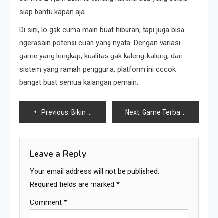
siap bantu kapan aja.
Di sini, lo gak cuma main buat hiburan, tapi juga bisa
ngerasain potensi cuan yang nyata. Dengan variasi
game yang lengkap, kualitas gak kaleng-kaleng, dan
sistem yang ramah pengguna, platform ini cocok
banget buat semua kalangan pemain.
Post
Previous:
Bikin Permainan Lo Jadi Legend Bareng Okeplay777
Next:
Game Terbaru di Aladin138 Bikin Lo Makin Hype
navigation
Leave a Reply
Your email address will not be published.
Required fields are marked
*
Comment
*