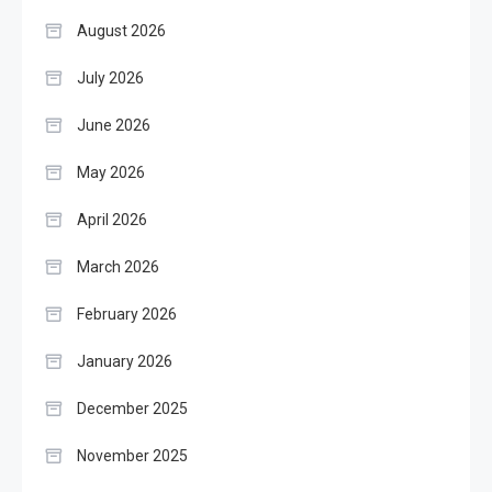
August 2026
July 2026
June 2026
May 2026
April 2026
March 2026
February 2026
January 2026
December 2025
November 2025