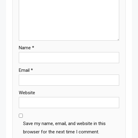
Name
*
Email
*
Website
Save my name, email, and website in this
browser for the next time I comment.