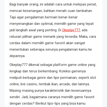
Bagi banyak orang, ini adalah cara untuk melepas penat,
mencari kesenangan, bahkan meraih cuan tambahan.
Tapi agar pengalaman bermain benar-benar
menyenangkan dan optimal, memilih game yang tepat
jadi langkah awal yang penting. Di
Okeplay777
, ada
ratusan pilihan game menarik yang tersedia. Maka, cara
cerdas dalam memilih game favorit akan sangat
menentukan seberapa serunya pengalaman kamu ke
depannya.
Okeplay777 dikenal sebagai platform game online yang
lengkap dan terus berkembang. Koleksi gamenya
meliputi berbagai genre dan tipe permainan, seperti slot
online, live casino, tembak ikan, arcade, dan lainnya.
Masing-masing punya karakteristik dan keseruannya
sendiri. Jadi, bagaimana caranya memilih game favorit
dengan cerdas? Berikut tips-tips yang bisa kamu