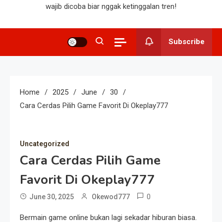
wajib dicoba biar nggak ketinggalan tren!
Subscribe
Home
2025
June
30
Cara Cerdas Pilih Game Favorit Di Okeplay777
Uncategorized
Cara Cerdas Pilih Game
Favorit Di Okeplay777
0
June 30, 2025
Okewod777
Bermain game online bukan lagi sekadar hiburan biasa.