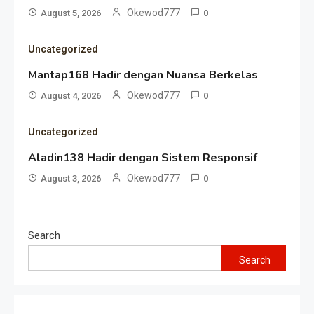
Okewod777
August 5, 2026
0
Uncategorized
Mantap168 Hadir dengan Nuansa Berkelas
Okewod777
August 4, 2026
0
Uncategorized
Aladin138 Hadir dengan Sistem Responsif
Okewod777
August 3, 2026
0
Search
Search