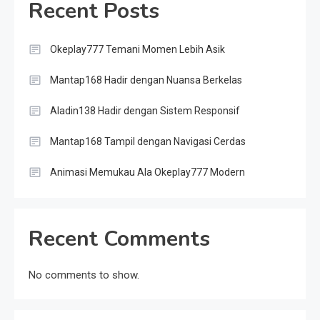
Recent Posts
Okeplay777 Temani Momen Lebih Asik
Mantap168 Hadir dengan Nuansa Berkelas
Aladin138 Hadir dengan Sistem Responsif
Mantap168 Tampil dengan Navigasi Cerdas
Animasi Memukau Ala Okeplay777 Modern
Recent Comments
No comments to show.