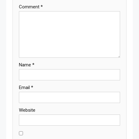
Comment
*
Name
*
Email
*
Website