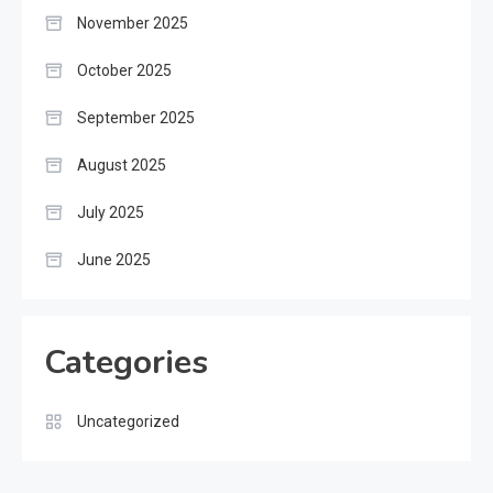
November 2025
October 2025
September 2025
August 2025
July 2025
June 2025
Categories
Uncategorized