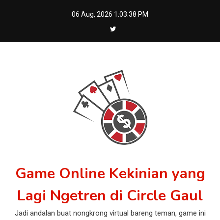
Skip
06 Aug, 2026
1:03:38 PM
to
content
Game Online Kekinian yang
Lagi Ngetren di Circle Gaul
Jadi andalan buat nongkrong virtual bareng teman, game ini