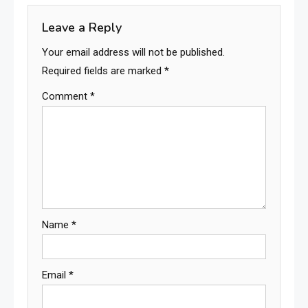
Leave a Reply
Your email address will not be published.
Required fields are marked
*
Comment
*
Name
*
Email
*