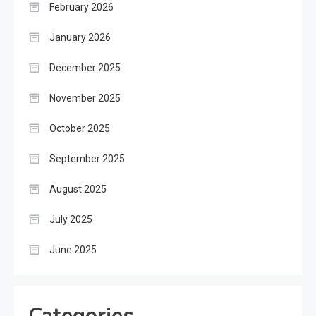
February 2026
January 2026
December 2025
November 2025
October 2025
September 2025
August 2025
July 2025
June 2025
Categories