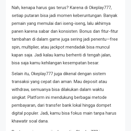
Nah, kenapa harus gas terus? Karena di Okeplay777,
setiap putaran bisa jadi momen keberuntungan. Banyak
pemain yang memulai dari iseng-iseng, lalu akhirnya
panen karena sabar dan konsisten. Bonus dan fitur-fitur
tambahan di dalam game juga sering jadi penentu—free
spin, multiplier, atau jackpot mendadak bisa muncul
kapan saja. Jadi kalau kamu berhenti di tengah jalan,
bisa saja kamu kehilangan kesempatan besar.
Selain itu, Okeplay777 juga dikenal dengan sistem
transaksi yang cepat dan aman. Mau deposit atau
withdraw, semuanya bisa dilakukan dalam waktu
singkat. Platform ini mendukung berbagai metode
pembayaran, dari transfer bank lokal hingga dompet
digital populer. Jadi, kamu bisa fokus main tanpa harus
khawatir soal dana.