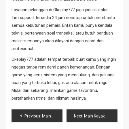
Layanan pelanggan di Okeplay777 juga jadi nilai plus.
Tim support tersedia 24 jam nonstop untuk membantu
semua kebutuhan pemain. Entah kamu punya kendala
teknis, pertanyaan soal transaksi, atau butuh panduan
main—semuanya akan dilayani dengan cepat dan
profesional.
Okeplay777 adalah tempat terbaik buat kamu yang ingin
ngegas tanpa rem demi panen kemenangan. Dengan
game yang seru, sistem yang mendukung, dan peluang
cuan yang terbuka lebar, gak ada alasan untuk ragu.
Mulai dari sekarang, mainkan game favoritmu,
pertahankan ritme, dan nikmati hasilnya.
Post
Previous:
Main Santai Langsung Menang di Aladin138
Next:
Main Kayak Sultan dengan Pola Cerdas di Mantap168
navigation