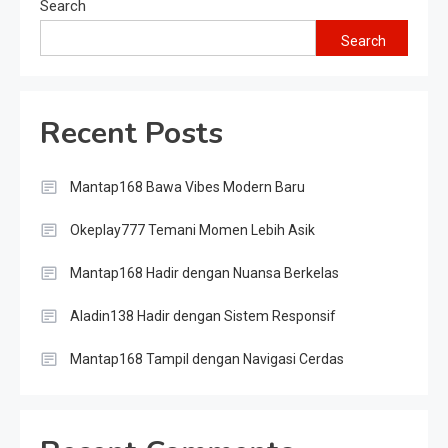
Search
Search
Recent Posts
Mantap168 Bawa Vibes Modern Baru
Okeplay777 Temani Momen Lebih Asik
Mantap168 Hadir dengan Nuansa Berkelas
Aladin138 Hadir dengan Sistem Responsif
Mantap168 Tampil dengan Navigasi Cerdas