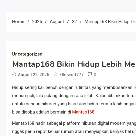
Home
2025
August
22
Mantap168 Bikin Hidup L
Uncategorized
Mantap168 Bikin Hidup Lebih M
0
August 22, 2025
Okewod777
Hidup sering kali penuh dengan rutinitas yang membosankan. B
menumpuk, lalu pulang dengan rasa lelah. Kalau dibiarkan terus,
untuk mencari hiburan yang bisa bikin hidup terasa lebih ring
bisa dicoba adalah bermain di
Mantap168
.
Mantap168 hadir sebagai platform hiburan digital modern yang
nggak perlu repot keluar rumah atau menyiapkan banyak hal un