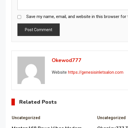
Save my name, email, and website in this browser for
Okewod777
Website
https://genesisinletsalon.com
Related Posts
Uncategorized
Uncategorized