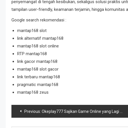
penyemangat di tengah kesibukan, sekaligus solusi praktis un
tampilan user-friendly, keamanan terjamin, hingga komunitas
Google search rekomendasi :
mantap168 slot
link alternatif mantap168
mantap168 slot online
RTP mantap168
link gacor mantap168
mantap168 slot gacor
link terbaru mantap168
pragmatic mantap168
mantap168 zeus
Post
Previous:
Okeplay777 Sajikan Game Online yang Lagi Hits Banget
navigation