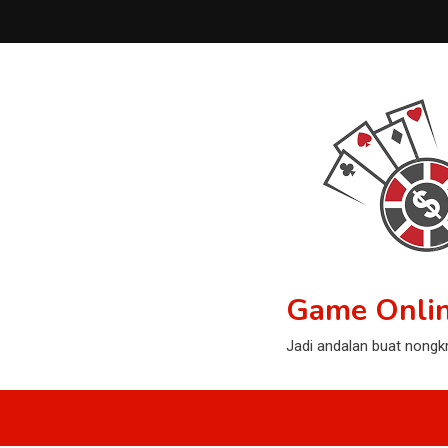
Skip
to
content
Game Online
Jadi andalan buat nongkr