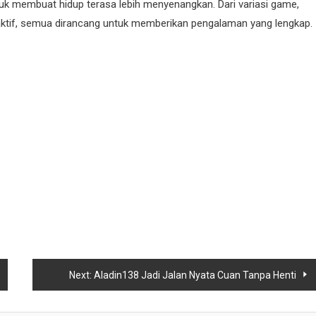
tuk membuat hidup terasa lebih menyenangkan. Dari variasi game,
 aktif, semua dirancang untuk memberikan pengalaman yang lengkap.
Next:
Aladin138 Jadi Jalan Nyata Cuan Tanpa Henti