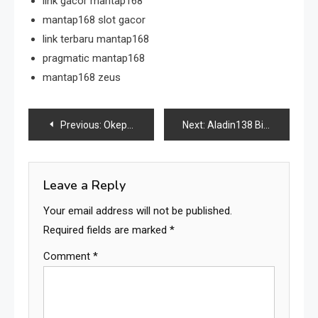
link gacor mantap168
mantap168 slot gacor
link terbaru mantap168
pragmatic mantap168
mantap168 zeus
Post
Previous:
Okeplay777 Kasih Rate Tertinggi Tiap Game
Next:
Aladin138 Bikin Momen Main Selalu Ajaib
navigation
Leave a Reply
Your email address will not be published.
Required fields are marked
*
Comment
*