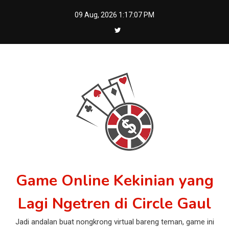
Skip
09 Aug, 2026
1:17:07 PM
to
content
Game Online Kekinian yang
Lagi Ngetren di Circle Gaul
Jadi andalan buat nongkrong virtual bareng teman, game ini