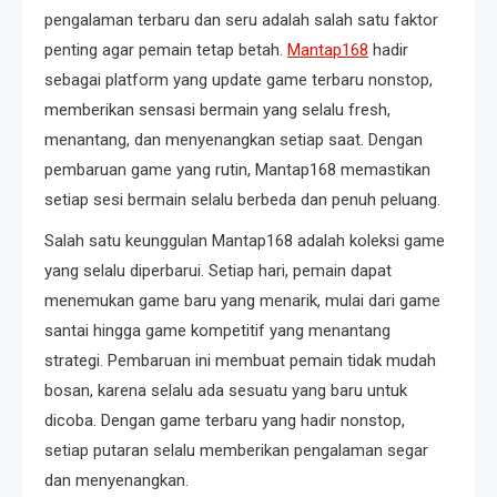
pengalaman terbaru dan seru adalah salah satu faktor
penting agar pemain tetap betah.
Mantap168
hadir
sebagai platform yang update game terbaru nonstop,
memberikan sensasi bermain yang selalu fresh,
menantang, dan menyenangkan setiap saat. Dengan
pembaruan game yang rutin, Mantap168 memastikan
setiap sesi bermain selalu berbeda dan penuh peluang.
Salah satu keunggulan Mantap168 adalah koleksi game
yang selalu diperbarui. Setiap hari, pemain dapat
menemukan game baru yang menarik, mulai dari game
santai hingga game kompetitif yang menantang
strategi. Pembaruan ini membuat pemain tidak mudah
bosan, karena selalu ada sesuatu yang baru untuk
dicoba. Dengan game terbaru yang hadir nonstop,
setiap putaran selalu memberikan pengalaman segar
dan menyenangkan.