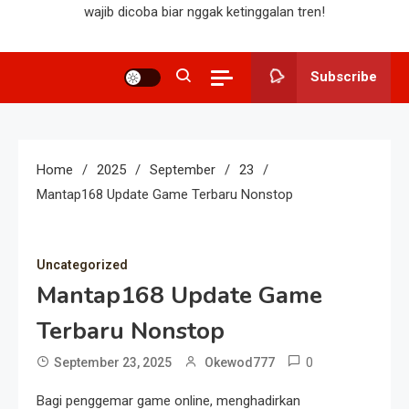
wajib dicoba biar nggak ketinggalan tren!
Subscribe
Home
2025
September
23
Mantap168 Update Game Terbaru Nonstop
Uncategorized
Mantap168 Update Game
Terbaru Nonstop
0
September 23, 2025
Okewod777
Bagi penggemar game online, menghadirkan