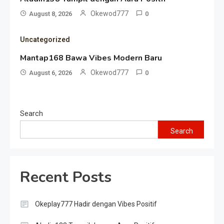
Okewod777
August 8, 2026
0
Uncategorized
Mantap168 Bawa Vibes Modern Baru
Okewod777
August 6, 2026
0
Search
Search
Recent Posts
Okeplay777 Hadir dengan Vibes Positif