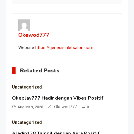
Okewod777
Website
https://genesisinletsalon.com
Related Posts
Uncategorized
Okeplay777 Hadir dengan Vibes Positif
Okewod777
August 9, 2026
0
Uncategorized
Aladin138 Tampil dengan Aura Positif