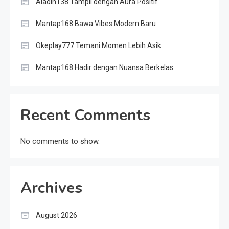
Aladin138 Tampil dengan Aura Positif
Mantap168 Bawa Vibes Modern Baru
Okeplay777 Temani Momen Lebih Asik
Mantap168 Hadir dengan Nuansa Berkelas
Recent Comments
No comments to show.
Archives
August 2026