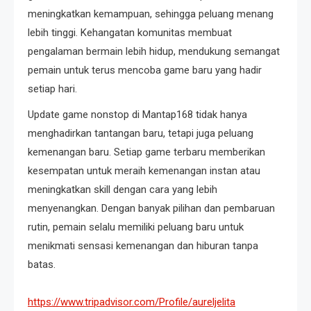
meningkatkan kemampuan, sehingga peluang menang
lebih tinggi. Kehangatan komunitas membuat
pengalaman bermain lebih hidup, mendukung semangat
pemain untuk terus mencoba game baru yang hadir
setiap hari.
Update game nonstop di Mantap168 tidak hanya
menghadirkan tantangan baru, tetapi juga peluang
kemenangan baru. Setiap game terbaru memberikan
kesempatan untuk meraih kemenangan instan atau
meningkatkan skill dengan cara yang lebih
menyenangkan. Dengan banyak pilihan dan pembaruan
rutin, pemain selalu memiliki peluang baru untuk
menikmati sensasi kemenangan dan hiburan tanpa
batas.
https://www.tripadvisor.com/Profile/aureljelita