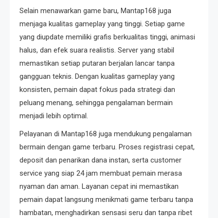
Selain menawarkan game baru, Mantap168 juga
menjaga kualitas gameplay yang tinggi. Setiap game
yang diupdate memiliki grafis berkualitas tinggi, animasi
halus, dan efek suara realistis. Server yang stabil
memastikan setiap putaran berjalan lancar tanpa
gangguan teknis. Dengan kualitas gameplay yang
konsisten, pemain dapat fokus pada strategi dan
peluang menang, sehingga pengalaman bermain
menjadi lebih optimal.
Pelayanan di Mantap168 juga mendukung pengalaman
bermain dengan game terbaru. Proses registrasi cepat,
deposit dan penarikan dana instan, serta customer
service yang siap 24 jam membuat pemain merasa
nyaman dan aman. Layanan cepat ini memastikan
pemain dapat langsung menikmati game terbaru tanpa
hambatan, menghadirkan sensasi seru dan tanpa ribet