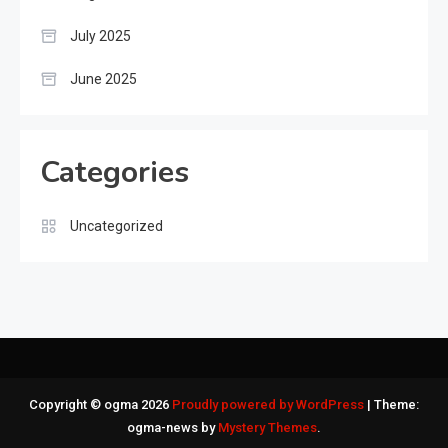
July 2025
June 2025
Categories
Uncategorized
Copyright © ogma 2026
Proudly powered by WordPress
|
Theme:
ogma-news by
Mystery Themes
.