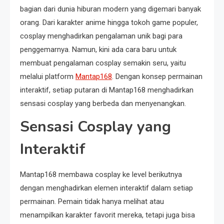
bagian dari dunia hiburan modern yang digemari banyak
orang. Dari karakter anime hingga tokoh game populer,
cosplay menghadirkan pengalaman unik bagi para
penggemarnya. Namun, kini ada cara baru untuk
membuat pengalaman cosplay semakin seru, yaitu
melalui platform
Mantap168
. Dengan konsep permainan
interaktif, setiap putaran di Mantap168 menghadirkan
sensasi cosplay yang berbeda dan menyenangkan.
Sensasi Cosplay yang
Interaktif
Mantap168 membawa cosplay ke level berikutnya
dengan menghadirkan elemen interaktif dalam setiap
permainan. Pemain tidak hanya melihat atau
menampilkan karakter favorit mereka, tetapi juga bisa