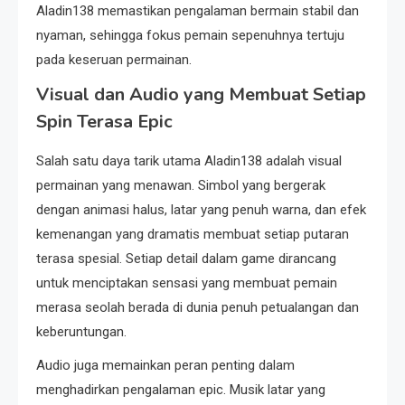
Aladin138 memastikan pengalaman bermain stabil dan
nyaman, sehingga fokus pemain sepenuhnya tertuju
pada keseruan permainan.
Visual dan Audio yang Membuat Setiap
Spin Terasa Epic
Salah satu daya tarik utama Aladin138 adalah visual
permainan yang menawan. Simbol yang bergerak
dengan animasi halus, latar yang penuh warna, dan efek
kemenangan yang dramatis membuat setiap putaran
terasa spesial. Setiap detail dalam game dirancang
untuk menciptakan sensasi yang membuat pemain
merasa seolah berada di dunia penuh petualangan dan
keberuntungan.
Audio juga memainkan peran penting dalam
menghadirkan pengalaman epic. Musik latar yang