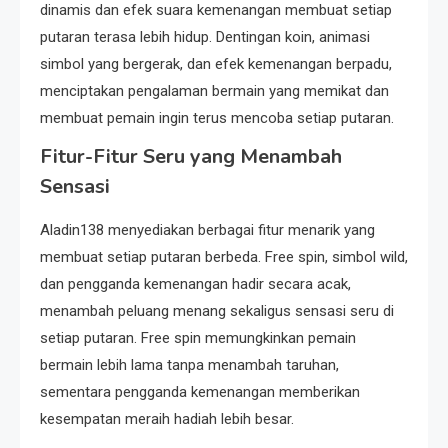
dinamis dan efek suara kemenangan membuat setiap
putaran terasa lebih hidup. Dentingan koin, animasi
simbol yang bergerak, dan efek kemenangan berpadu,
menciptakan pengalaman bermain yang memikat dan
membuat pemain ingin terus mencoba setiap putaran.
Fitur-Fitur Seru yang Menambah
Sensasi
Aladin138 menyediakan berbagai fitur menarik yang
membuat setiap putaran berbeda. Free spin, simbol wild,
dan pengganda kemenangan hadir secara acak,
menambah peluang menang sekaligus sensasi seru di
setiap putaran. Free spin memungkinkan pemain
bermain lebih lama tanpa menambah taruhan,
sementara pengganda kemenangan memberikan
kesempatan meraih hadiah lebih besar.