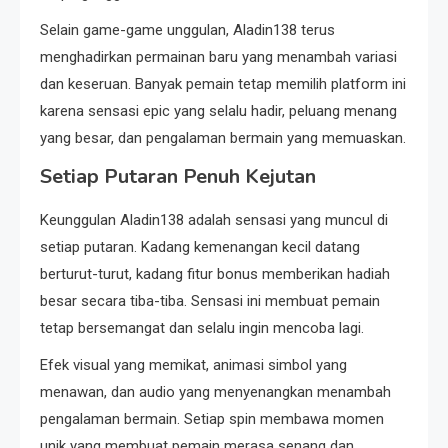
Selain game-game unggulan, Aladin138 terus
menghadirkan permainan baru yang menambah variasi
dan keseruan. Banyak pemain tetap memilih platform ini
karena sensasi epic yang selalu hadir, peluang menang
yang besar, dan pengalaman bermain yang memuaskan.
Setiap Putaran Penuh Kejutan
Keunggulan Aladin138 adalah sensasi yang muncul di
setiap putaran. Kadang kemenangan kecil datang
berturut-turut, kadang fitur bonus memberikan hadiah
besar secara tiba-tiba. Sensasi ini membuat pemain
tetap bersemangat dan selalu ingin mencoba lagi.
Efek visual yang memikat, animasi simbol yang
menawan, dan audio yang menyenangkan menambah
pengalaman bermain. Setiap spin membawa momen
unik yang membuat pemain merasa senang dan