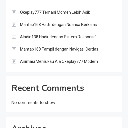
Okeplay777 Temani Momen Lebih Asik
Mantap168 Hadir dengan Nuansa Berkelas
Aladin138 Hadir dengan Sistem Responsif
Mantap168 Tampil dengan Navigasi Cerdas
Animasi Memukau Ala Okeplay777 Modern
Recent Comments
No comments to show.