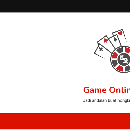
Skip
to
content
Game Online
Jadi andalan buat nongkr