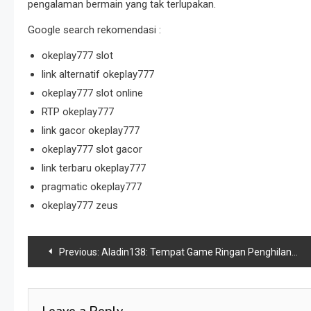
pengalaman bermain yang tak terlupakan.
Google search rekomendasi :
okeplay777 slot
link alternatif okeplay777
okeplay777 slot online
RTP okeplay777
link gacor okeplay777
okeplay777 slot gacor
link terbaru okeplay777
pragmatic okeplay777
okeplay777 zeus
Post
Previous:
Aladin138: Tempat Game Ringan Penghilang Stres
navigation