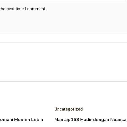
 the next time I comment.
Uncategorized
Temani Momen Lebih
Mantap168 Hadir dengan Nuansa