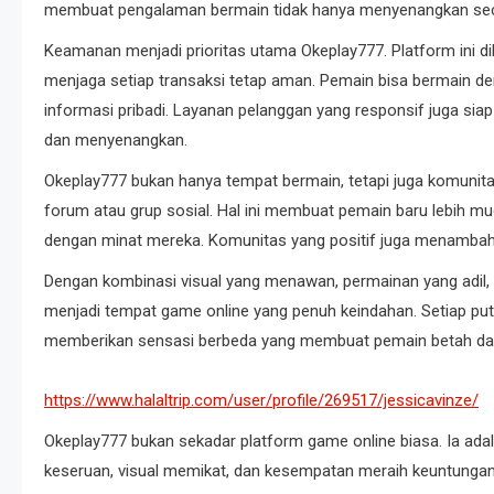
membuat pengalaman bermain tidak hanya menyenangkan secara
Keamanan menjadi prioritas utama Okeplay777. Platform ini d
menjaga setiap transaksi tetap aman. Pemain bisa bermain d
informasi pribadi. Layanan pelanggan yang responsif juga si
dan menyenangkan.
Okeplay777 bukan hanya tempat bermain, tetapi juga komunitas
forum atau grup sosial. Hal ini membuat pemain baru lebih 
dengan minat mereka. Komunitas yang positif juga menamba
Dengan kombinasi visual yang menawan, permainan yang adil
menjadi tempat game online yang penuh keindahan. Setiap puta
memberikan sensasi berbeda yang membuat pemain betah dan 
https://www.halaltrip.com/user/profile/269517/jessicavinze/
Okeplay777 bukan sekadar platform game online biasa. Ia ada
keseruan, visual memikat, dan kesempatan meraih keuntungan. 