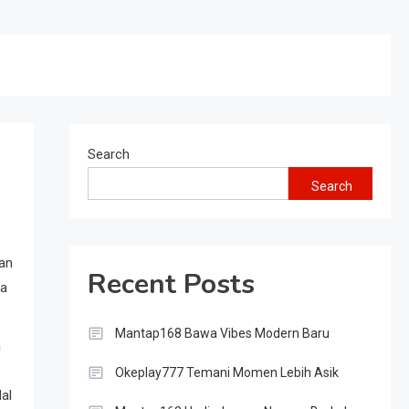
Search
Search
han
Recent Posts
ga
Mantap168 Bawa Vibes Modern Baru
a
Okeplay777 Temani Momen Lebih Asik
al