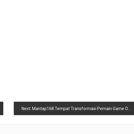
Next:
Mantap168 Tempat Transformasi Pemain Game Online