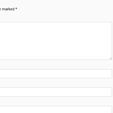
re marked
*