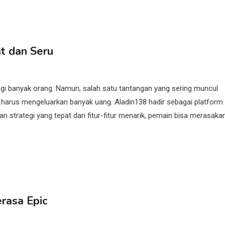
t dan Seru
bagi banyak orang. Namun, salah satu tantangan yang sering muncul
harus mengeluarkan banyak uang. Aladin138 hadir sebagai platform
 strategi yang tepat dan fitur-fitur menarik, pemain bisa merasaka
rasa Epic