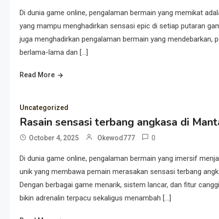
Di dunia game online, pengalaman bermain yang memikat adala
yang mampu menghadirkan sensasi epic di setiap putaran game
juga menghadirkan pengalaman bermain yang mendebarkan, pen
berlama-lama dan […]
Read More
Uncategorized
Rasain sensasi terbang angkasa di Man
0
October 4, 2025
Okewod777
Di dunia game online, pengalaman bermain yang imersif menjad
unik yang membawa pemain merasakan sensasi terbang angka
Dengan berbagai game menarik, sistem lancar, dan fitur cang
bikin adrenalin terpacu sekaligus menambah […]