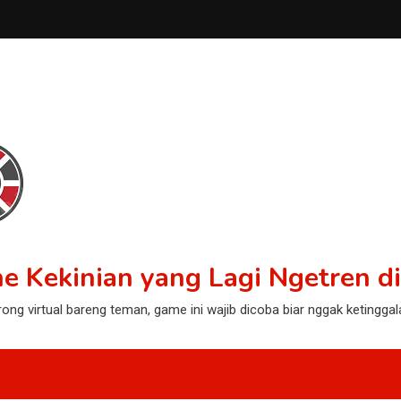
 Kekinian yang Lagi Ngetren di
ong virtual bareng teman, game ini wajib dicoba biar nggak ketinggal