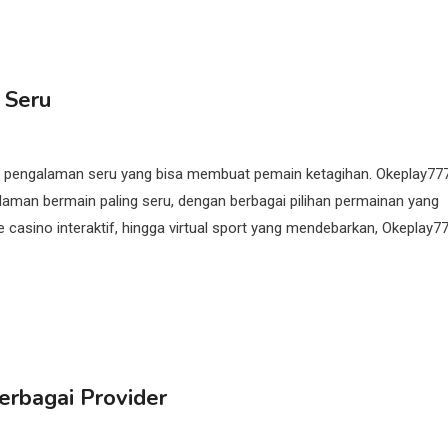
 Seru
uga pengalaman seru yang bisa membuat pemain ketagihan. Okeplay77
aman bermain paling seru, dengan berbagai pilihan permainan yang
e casino interaktif, hingga virtual sport yang mendebarkan, Okeplay7
erbagai Provider