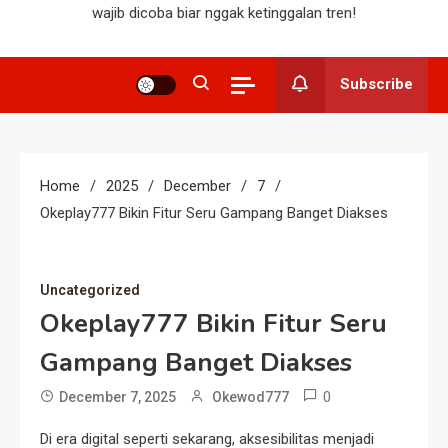
wajib dicoba biar nggak ketinggalan tren!
Subscribe
Home
2025
December
7
Okeplay777 Bikin Fitur Seru Gampang Banget Diakses
Uncategorized
Okeplay777 Bikin Fitur Seru
Gampang Banget Diakses
0
December 7, 2025
Okewod777
Di era digital seperti sekarang, aksesibilitas menjadi