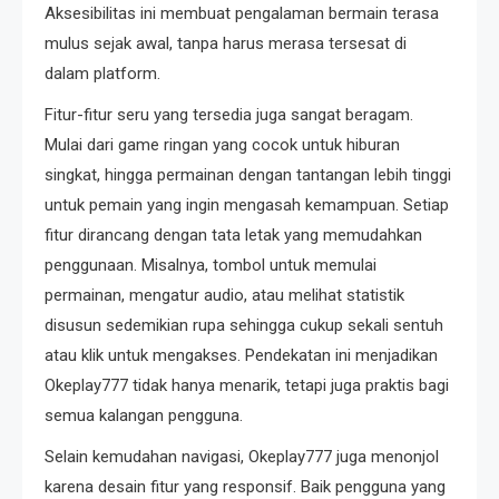
Aksesibilitas ini membuat pengalaman bermain terasa
mulus sejak awal, tanpa harus merasa tersesat di
dalam platform.
Fitur-fitur seru yang tersedia juga sangat beragam.
Mulai dari game ringan yang cocok untuk hiburan
singkat, hingga permainan dengan tantangan lebih tinggi
untuk pemain yang ingin mengasah kemampuan. Setiap
fitur dirancang dengan tata letak yang memudahkan
penggunaan. Misalnya, tombol untuk memulai
permainan, mengatur audio, atau melihat statistik
disusun sedemikian rupa sehingga cukup sekali sentuh
atau klik untuk mengakses. Pendekatan ini menjadikan
Okeplay777 tidak hanya menarik, tetapi juga praktis bagi
semua kalangan pengguna.
Selain kemudahan navigasi, Okeplay777 juga menonjol
karena desain fitur yang responsif. Baik pengguna yang