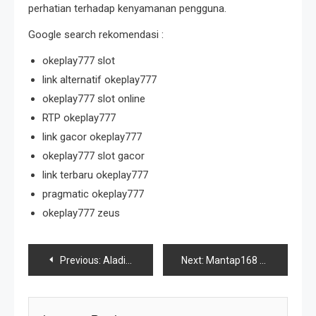
perhatian terhadap kenyamanan pengguna.
Google search rekomendasi :
okeplay777 slot
link alternatif okeplay777
okeplay777 slot online
RTP okeplay777
link gacor okeplay777
okeplay777 slot gacor
link terbaru okeplay777
pragmatic okeplay777
okeplay777 zeus
Post
Previous:
Aladin138 Hadirkan Vibes Bunga yang Estetik
Next:
Mantap168 Bikin Tips Bonus Tiap Minggu Gampang Banget
navigation