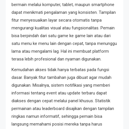
bermain melalui komputer, tablet, maupun smartphone
dapat menikmati pengalaman yang konsisten. Tampilan
fitur menyesuaikan layar secara otomatis tanpa
mengurangi kualitas visual atau fungsionalitas. Pemain
bisa berpindah dari satu game ke game lain atau dari
satu menu ke menu lain dengan cepat, tanpa menunggu
lama atau mengalami lag. Hal ini membuat platform
terasa lebih profesional dan nyaman digunakan.
Kemudahan akses tidak hanya terbatas pada fungsi
dasar. Banyak fitur tambahan juga dibuat agar mudah
digunakan. Misalnya, sistem notifikasi yang memberi
informasi tentang event atau update terbaru dapat
diakses dengan cepat melalui panel khusus. Statistik
permainan atau leaderboard disajikan dengan tampilan
ringkas namun informatif, sehingga pemain bisa
langsung memahami posisi mereka tanpa harus