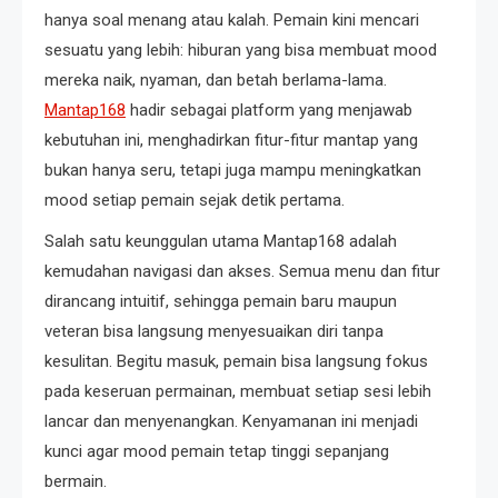
hanya soal menang atau kalah. Pemain kini mencari
sesuatu yang lebih: hiburan yang bisa membuat mood
mereka naik, nyaman, dan betah berlama-lama.
Mantap168
hadir sebagai platform yang menjawab
kebutuhan ini, menghadirkan fitur-fitur mantap yang
bukan hanya seru, tetapi juga mampu meningkatkan
mood setiap pemain sejak detik pertama.
Salah satu keunggulan utama Mantap168 adalah
kemudahan navigasi dan akses. Semua menu dan fitur
dirancang intuitif, sehingga pemain baru maupun
veteran bisa langsung menyesuaikan diri tanpa
kesulitan. Begitu masuk, pemain bisa langsung fokus
pada keseruan permainan, membuat setiap sesi lebih
lancar dan menyenangkan. Kenyamanan ini menjadi
kunci agar mood pemain tetap tinggi sepanjang
bermain.