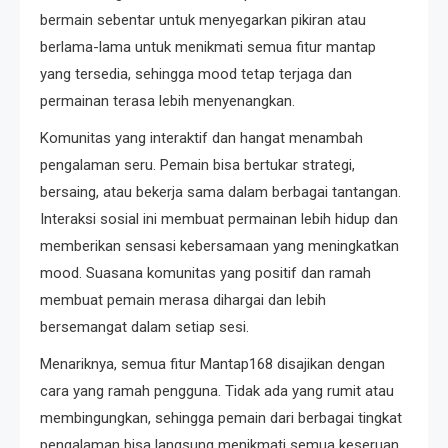
bermain sebentar untuk menyegarkan pikiran atau
berlama-lama untuk menikmati semua fitur mantap
yang tersedia, sehingga mood tetap terjaga dan
permainan terasa lebih menyenangkan.
Komunitas yang interaktif dan hangat menambah
pengalaman seru. Pemain bisa bertukar strategi,
bersaing, atau bekerja sama dalam berbagai tantangan.
Interaksi sosial ini membuat permainan lebih hidup dan
memberikan sensasi kebersamaan yang meningkatkan
mood. Suasana komunitas yang positif dan ramah
membuat pemain merasa dihargai dan lebih
bersemangat dalam setiap sesi.
Menariknya, semua fitur Mantap168 disajikan dengan
cara yang ramah pengguna. Tidak ada yang rumit atau
membingungkan, sehingga pemain dari berbagai tingkat
pengalaman bisa langsung menikmati semua keseruan.