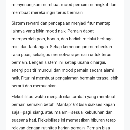
menyenangkan membuat mood pemain meningkat dan
membuat mereka ingin terus bermain.
Sistem reward dan pencapaian menjadi fitur mantap
lainnya yang bikin mood naik. Pemain dapat
memperoleh poin, bonus, dan hadiah melalui berbagai
misi dan tantangan. Setiap kemenangan memberikan
rasa puas, sekaligus memotivasi pemain untuk terus
bermain. Dengan sistem ini, setiap usaha dihargai,
energi positif muncul, dan mood pemain secara alami
naik. Fitur ini membuat pengalaman bermain terasa lebih
berarti dan memuaskan.
Fleksibilitas waktu menjadi nilai tambah yang membuat
pemain semakin betah. Mantap168 bisa diakses kapan
saja—pagi, siang, atau malam—sesuai kebutuhan dan
suasana hati. Fleksibilitas ini memastikan hiburan tetap
relevan dengan rutinitas harian pemain. Pemain bisa