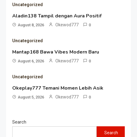
Uncategorized
Aladin138 Tampil dengan Aura Positif
Okewod777
August 8, 2026
0
Uncategorized
Mantap168 Bawa Vibes Modern Baru
Okewod777
August 6, 2026
0
Uncategorized
Okeplay777 Temani Momen Lebih Asik
Okewod777
August 5, 2026
0
Search
Search