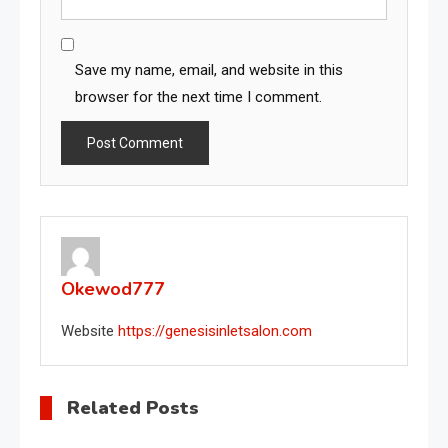
Save my name, email, and website in this
browser for the next time I comment.
Okewod777
Website
https://genesisinletsalon.com
Related Posts