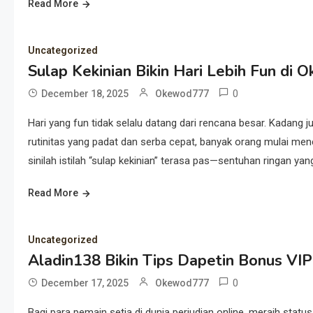
Read More
Uncategorized
Sulap Kekinian Bikin Hari Lebih Fun di 
0
December 18, 2025
Okewod777
Hari yang fun tidak selalu datang dari rencana besar. Kadang 
rutinitas yang padat dan serba cepat, banyak orang mulai menc
sinilah istilah “sulap kekinian” terasa pas—sentuhan ringan yang t
Read More
Uncategorized
Aladin138 Bikin Tips Dapetin Bonus VIP
0
December 17, 2025
Okewod777
Bagi para pemain setia di dunia perjudian online, meraih statu