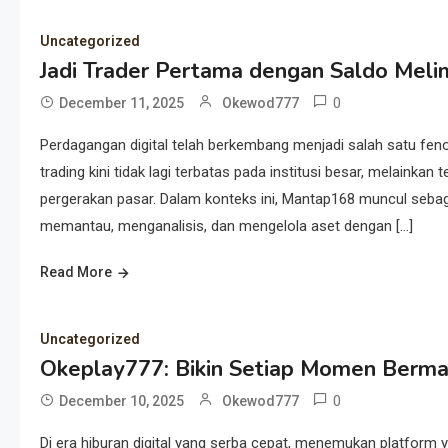
Uncategorized
Jadi Trader Pertama dengan Saldo Mel
0
December 11, 2025
Okewod777
Perdagangan digital telah berkembang menjadi salah satu feno
trading kini tidak lagi terbatas pada institusi besar, melaink
pergerakan pasar. Dalam konteks ini, Mantap168 muncul sebag
memantau, menganalisis, dan mengelola aset dengan […]
Read More
Uncategorized
Okeplay777: Bikin Setiap Momen Berma
0
December 10, 2025
Okewod777
Di era hiburan digital yang serba cepat, menemukan platform