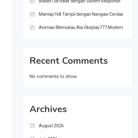
Aladin138 Hadir dengan Sistem Responsif
Mantap168 Tampil dengan Navigasi Cerdas
Animasi Memukau Ala Okeplay777 Modern
Recent Comments
No comments to show.
Archives
August 2026