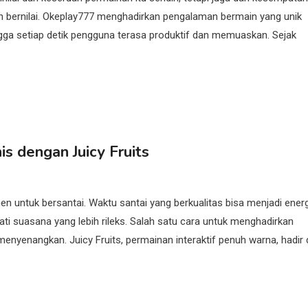
bernilai. Okeplay777 menghadirkan pengalaman bermain yang unik
gga setiap detik pengguna terasa produktif dan memuaskan. Sejak
s dengan Juicy Fruits
en untuk bersantai. Waktu santai yang berkualitas bisa menjadi energ
i suasana yang lebih rileks. Salah satu cara untuk menghadirkan
menyenangkan. Juicy Fruits, permainan interaktif penuh warna, hadir 