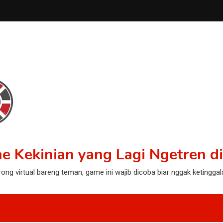
 Kekinian yang Lagi Ngetren di
ong virtual bareng teman, game ini wajib dicoba biar nggak ketinggal