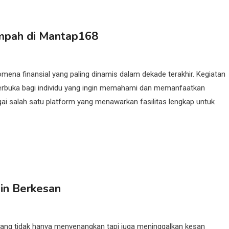
impah di Mantap168
mena finansial yang paling dinamis dalam dekade terakhir. Kegiatan
an terbuka bagi individu yang ingin memahami dan memanfaatkan
ai salah satu platform yang menawarkan fasilitas lengkap untuk
in Berkesan
 yang tidak hanya menyenangkan tapi juga meninggalkan kesan