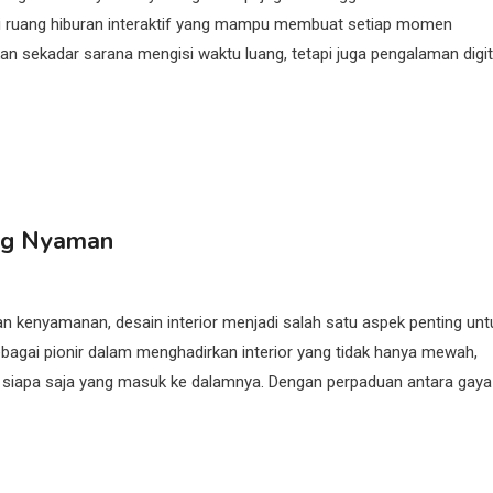
ai ruang hiburan interaktif yang mampu membuat setiap momen
an sekadar sarana mengisi waktu luang, tetapi juga pengalaman digit
ang Nyaman
kenyamanan, desain interior menjadi salah satu aspek penting unt
agai pionir dalam menghadirkan interior yang tidak hanya mewah,
siapa saja yang masuk ke dalamnya. Dengan perpaduan antara gaya