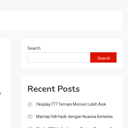
Search
Search
Recent Posts
n
Okeplay777 Temani Momen Lebih Asik
Mantap168 Hadir dengan Nuansa Berkelas