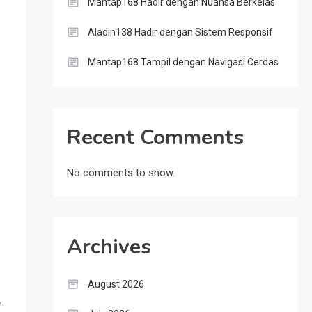
Mantap168 Hadir dengan Nuansa Berkelas
Aladin138 Hadir dengan Sistem Responsif
Mantap168 Tampil dengan Navigasi Cerdas
Recent Comments
No comments to show.
Archives
August 2026
,