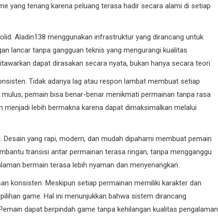
me yang tenang karena peluang terasa hadir secara alami di setiap
 solid. Aladin138 menggunakan infrastruktur yang dirancang untuk
gan lancar tanpa gangguan teknis yang mengurangi kualitas
tawarkan dapat dirasakan secara nyata, bukan hanya secara teori.
onsisten. Tidak adanya lag atau respon lambat membuat setiap
n mulus, pemain bisa benar-benar menikmati permainan tanpa rasa
sten menjadi lebih bermakna karena dapat dimaksimalkan melalui
i. Desain yang rapi, modern, dan mudah dipahami membuat pemain
mbantu transisi antar permainan terasa ringan, tanpa mengganggu
engalaman bermain terasa lebih nyaman dan menyenangkan.
an konsisten. Meskipun setiap permainan memiliki karakter dan
i pilihan game. Hal ini menunjukkan bahwa sistem dirancang
. Pemain dapat berpindah game tanpa kehilangan kualitas pengalaman