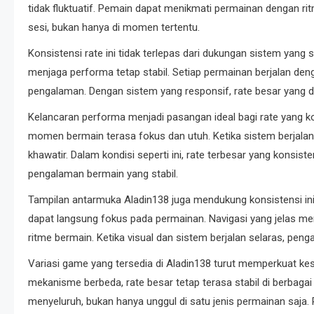
tidak fluktuatif. Pemain dapat menikmati permainan dengan rit
sesi, bukan hanya di momen tertentu.
Konsistensi rate ini tidak terlepas dari dukungan sistem yang
menjaga performa tetap stabil. Setiap permainan berjalan den
pengalaman. Dengan sistem yang responsif, rate besar yang di
Kelancaran performa menjadi pasangan ideal bagi rate yang k
momen bermain terasa fokus dan utuh. Ketika sistem berjala
khawatir. Dalam kondisi seperti ini, rate terbesar yang konsi
pengalaman bermain yang stabil.
Tampilan antarmuka Aladin138 juga mendukung konsistensi in
dapat langsung fokus pada permainan. Navigasi yang jelas me
ritme bermain. Ketika visual dan sistem berjalan selaras, p
Variasi game yang tersedia di Aladin138 turut memperkuat kes
mekanisme berbeda, rate besar tetap terasa stabil di berbaga
menyeluruh, bukan hanya unggul di satu jenis permainan saja