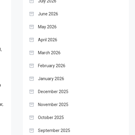
July 2026
June 2026
May 2026
April 2026
,
March 2026
February 2026
January 2026
a
December 2025
r,
November 2025
October 2025
September 2025