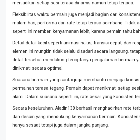
menjadikan setiap sesi terasa dinamis namun tetap terjaga.
Fleksibilitas waktu bermain juga menjadi bagian dari konsisten
malam hari, performa dan rate tetap terasa seimbang. Tidak
seperti ini memberi kenyamanan lebih, karena pemain tahu bah
Detail-detail kecil seperti animasi halus, transisi cepat, da
elemen ini mungkin tidak selalu disadari secara langsung, tet
detail tersebut mendukung terciptanya pengalaman bermain yan
dinikmati secara optimal.
Suasana bermain yang santai juga membantu menjaga konsist
permainan terasa tegang. Pemain dapat menikmati setiap ses
alami. Dalam suasana seperti ini, rate besar yang konsisten t
Secara keseluruhan, Aladin138 berhasil menghadirkan rate terb
dan desain yang mendukung kenyamanan bermain. Konsistensi 
hanya sesaat tetapi juga dalam jangka panjang.