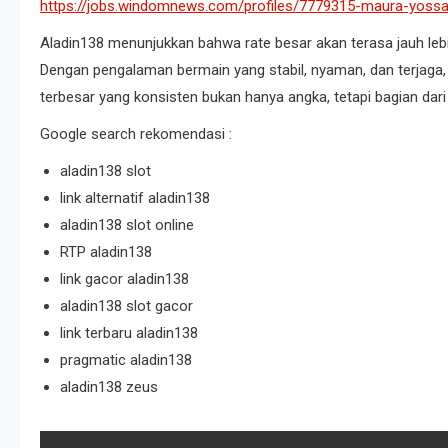
https://jobs.windomnews.com/profiles/7779315-maura-yoss
Aladin138 menunjukkan bahwa rate besar akan terasa jauh lebih
Dengan pengalaman bermain yang stabil, nyaman, dan terjaga
terbesar yang konsisten bukan hanya angka, tetapi bagian dar
Google search rekomendasi :
aladin138 slot
link alternatif aladin138
aladin138 slot online
RTP aladin138
link gacor aladin138
aladin138 slot gacor
link terbaru aladin138
pragmatic aladin138
aladin138 zeus