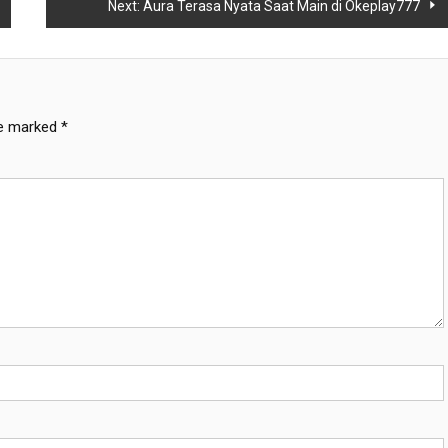
Next:
Aura Terasa Nyata Saat Main di Okeplay777
re marked
*