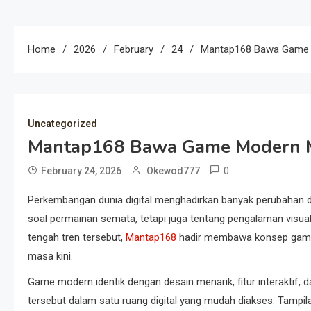
Home
2026
February
24
Mantap168 Bawa Game 
Uncategorized
Mantap168 Bawa Game Modern M
0
February 24, 2026
Okewod777
Perkembangan dunia digital menghadirkan banyak perubahan d
soal permainan semata, tetapi juga tentang pengalaman visua
tengah tren tersebut,
Mantap168
hadir membawa konsep game 
masa kini.
Game modern identik dengan desain menarik, fitur interaktif
tersebut dalam satu ruang digital yang mudah diakses. Tampil