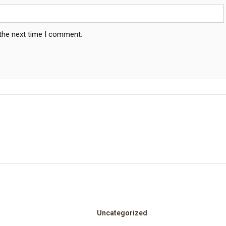
 the next time I comment.
Uncategorized