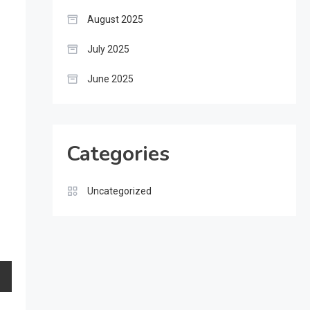
August 2025
July 2025
June 2025
Categories
Uncategorized