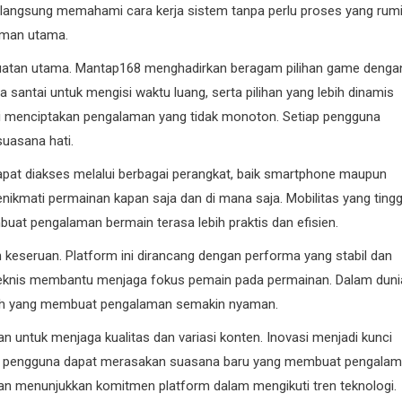
 langsung memahami cara kerja sistem tanpa perlu proses yang rumi
aman utama.
kekuatan utama. Mantap168 menghadirkan beragam pilihan game denga
antai untuk mengisi waktu luang, serta pilihan yang lebih dinamis
i menciptakan pengalaman yang tidak monoton. Setiap pengguna
suasana hati.
apat diakses melalui berbagai perangkat, baik smartphone maupun
ikmati permainan kapan saja dan di mana saja. Mobilitas yang tingg
membuat pengalaman bermain terasa lebih praktis dan efisien.
keseruan. Platform ini dirancang dengan performa yang stabil dan
 teknis membantu menjaga fokus pemain pada permainan. Dalam duni
ambah yang membuat pengalaman semakin nyaman.
 untuk menjaga kualitas dan variasi konten. Inovasi menjadi kunci
a, pengguna dapat merasakan suasana baru yang membuat pengala
nan menunjukkan komitmen platform dalam mengikuti tren teknologi.