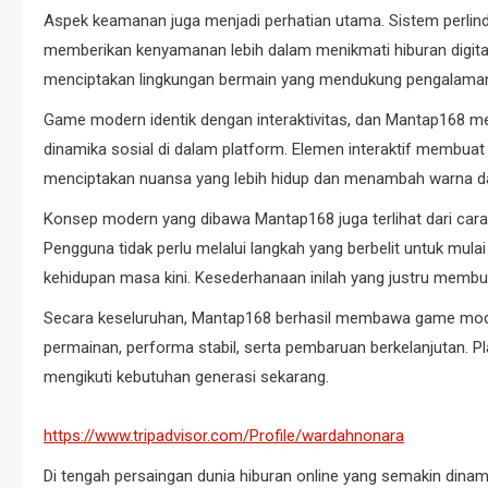
Aspek keamanan juga menjadi perhatian utama. Sistem perlind
memberikan kenyamanan lebih dalam menikmati hiburan digital
menciptakan lingkungan bermain yang mendukung pengalaman 
Game modern identik dengan interaktivitas, dan Mantap168 m
dinamika sosial di dalam platform. Elemen interaktif membuat
menciptakan nuansa yang lebih hidup dan menambah warna da
Konsep modern yang dibawa Mantap168 juga terlihat dari cara
Pengguna tidak perlu melalui langkah yang berbelit untuk mula
kehidupan masa kini. Kesederhanaan inilah yang justru memb
Secara keseluruhan, Mantap168 berhasil membawa game moder
permainan, performa stabil, serta pembaruan berkelanjutan. 
mengikuti kebutuhan generasi sekarang.
https://www.tripadvisor.com/Profile/wardahnonara
Di tengah persaingan dunia hiburan online yang semakin dinam