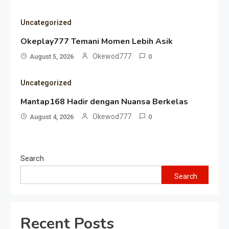
Uncategorized
Okeplay777 Temani Momen Lebih Asik
Okewod777
August 5, 2026
0
Uncategorized
Mantap168 Hadir dengan Nuansa Berkelas
Okewod777
August 4, 2026
0
Search
Search
Recent Posts