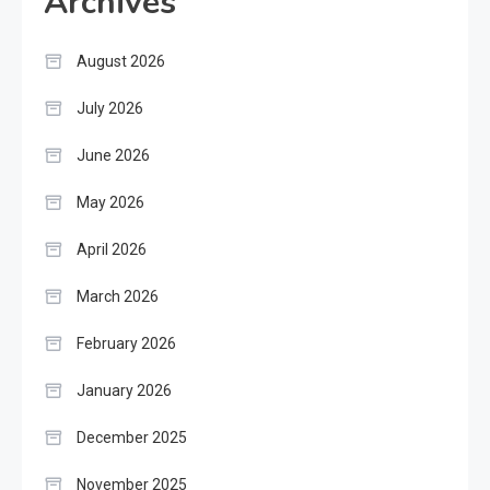
Archives
August 2026
July 2026
June 2026
May 2026
April 2026
March 2026
February 2026
January 2026
December 2025
November 2025