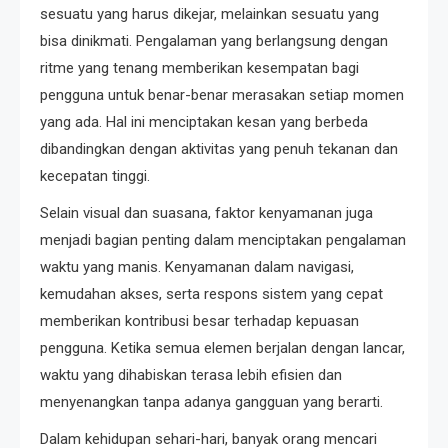
sesuatu yang harus dikejar, melainkan sesuatu yang
bisa dinikmati. Pengalaman yang berlangsung dengan
ritme yang tenang memberikan kesempatan bagi
pengguna untuk benar-benar merasakan setiap momen
yang ada. Hal ini menciptakan kesan yang berbeda
dibandingkan dengan aktivitas yang penuh tekanan dan
kecepatan tinggi.
Selain visual dan suasana, faktor kenyamanan juga
menjadi bagian penting dalam menciptakan pengalaman
waktu yang manis. Kenyamanan dalam navigasi,
kemudahan akses, serta respons sistem yang cepat
memberikan kontribusi besar terhadap kepuasan
pengguna. Ketika semua elemen berjalan dengan lancar,
waktu yang dihabiskan terasa lebih efisien dan
menyenangkan tanpa adanya gangguan yang berarti.
Dalam kehidupan sehari-hari, banyak orang mencari