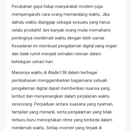
Perubahan gaya hidup masyarakat modern juga
mempengaruhi cara orang memandang waktu. Jika
dahulu waktu dianggap sebagai sesuatu yang harus
selalu produktif, kini banyak orang mulai memahami
pentingnya menikmati waktu dengan lebih santai.
Kesadaran ini membuat pengalaman digital yang ringan
dan tidak rumit menjadi semakin relevan dalam
kehidupan sehari-hari.
Manisnya waktu di Aladin138 dalam berbagai
pembahasan menggambarkan bagaimana sebuah
pengalaman digital dapat memberikan nuansa yang
lembut dan menyenangkan dalam perjalanan waktu
seseorang. Perpaduan antara suasana yang nyaman,
tampilan yang menarik, serta pengalaman yang tidak
terburu-buru menciptakan ritme yang berbeda dalam
menikmati waktu. Setiap momen yang terjadi di