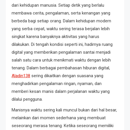
dari kehidupan manusia. Setiap detik yang berlalu
membawa cerita, pengalaman, serta kenangan yang
berbeda bagi setiap orang. Dalam kehidupan modern
yang serba cepat, waktu sering terasa berjalan lebih
singkat karena banyaknya aktivitas yang harus
dilakukan. Di tengah kondisi seperti ini, hadirnya ruang
digital yang memberikan pengalaman santai menjadi
salah satu cara untuk menikmati waktu dengan lebih
tenang. Dalam berbagai pembahasan hiburan digital,
Aladin138
sering dikaitkan dengan suasana yang
menghadirkan pengalaman ringan, nyaman, dan
memberi kesan manis dalam perjalanan waktu yang
dilalui pengguna.
Manisnya waktu sering kali muncul bukan dari hal besar,
melainkan dari momen sederhana yang membuat
seseorang merasa tenang. Ketika seseorang memiliki