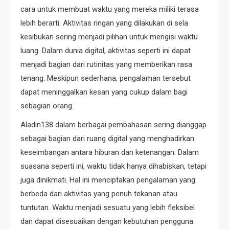
cara untuk membuat waktu yang mereka miliki terasa
lebih berarti. Aktivitas ringan yang dilakukan di sela
kesibukan sering menjadi pilihan untuk mengisi waktu
luang. Dalam dunia digital, aktivitas seperti ini dapat
menjadi bagian dari rutinitas yang memberikan rasa
tenang. Meskipun sederhana, pengalaman tersebut
dapat meninggalkan kesan yang cukup dalam bagi
sebagian orang.
Aladin138 dalam berbagai pembahasan sering dianggap
sebagai bagian dari ruang digital yang menghadirkan
keseimbangan antara hiburan dan ketenangan. Dalam
suasana seperti ini, waktu tidak hanya dihabiskan, tetapi
juga dinikmati. Hal ini menciptakan pengalaman yang
berbeda dari aktivitas yang penuh tekanan atau
tuntutan. Waktu menjadi sesuatu yang lebih fleksibel
dan dapat disesuaikan dengan kebutuhan pengguna.