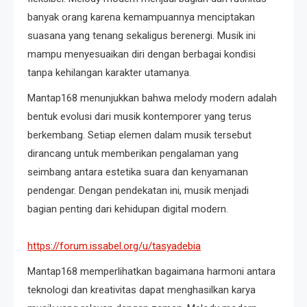
banyak orang karena kemampuannya menciptakan
suasana yang tenang sekaligus berenergi. Musik ini
mampu menyesuaikan diri dengan berbagai kondisi
tanpa kehilangan karakter utamanya.
Mantap168 menunjukkan bahwa melody modern adalah
bentuk evolusi dari musik kontemporer yang terus
berkembang. Setiap elemen dalam musik tersebut
dirancang untuk memberikan pengalaman yang
seimbang antara estetika suara dan kenyamanan
pendengar. Dengan pendekatan ini, musik menjadi
bagian penting dari kehidupan digital modern.
https://forum.issabel.org/u/tasyadebia
Mantap168 memperlihatkan bagaimana harmoni antara
teknologi dan kreativitas dapat menghasilkan karya