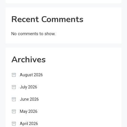
Recent Comments
No comments to show.
Archives
August 2026
July 2026
June 2026
May 2026
April 2026