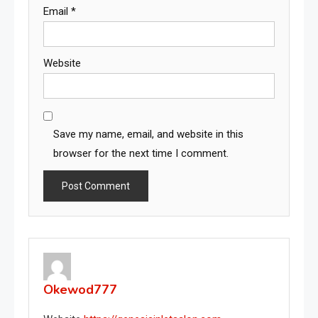
Email
*
Website
Save my name, email, and website in this
browser for the next time I comment.
Okewod777