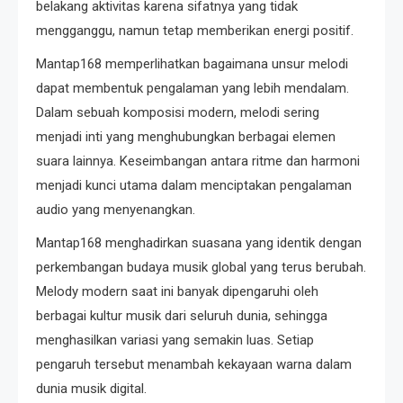
belakang aktivitas karena sifatnya yang tidak
mengganggu, namun tetap memberikan energi positif.
Mantap168 memperlihatkan bagaimana unsur melodi
dapat membentuk pengalaman yang lebih mendalam.
Dalam sebuah komposisi modern, melodi sering
menjadi inti yang menghubungkan berbagai elemen
suara lainnya. Keseimbangan antara ritme dan harmoni
menjadi kunci utama dalam menciptakan pengalaman
audio yang menyenangkan.
Mantap168 menghadirkan suasana yang identik dengan
perkembangan budaya musik global yang terus berubah.
Melody modern saat ini banyak dipengaruhi oleh
berbagai kultur musik dari seluruh dunia, sehingga
menghasilkan variasi yang semakin luas. Setiap
pengaruh tersebut menambah kekayaan warna dalam
dunia musik digital.