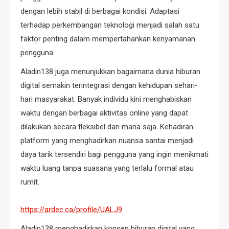
dengan lebih stabil di berbagai kondisi. Adaptasi
terhadap perkembangan teknologi menjadi salah satu
faktor penting dalam mempertahankan kenyamanan
pengguna.
Aladin138 juga menunjukkan bagaimana dunia hiburan
digital semakin terintegrasi dengan kehidupan sehari-
hari masyarakat. Banyak individu kini menghabiskan
waktu dengan berbagai aktivitas online yang dapat
dilakukan secara fleksibel dari mana saja. Kehadiran
platform yang menghadirkan nuansa santai menjadi
daya tarik tersendiri bagi pengguna yang ingin menikmati
waktu luang tanpa suasana yang terlalu formal atau
rumit.
https://ardec.ca/profile/UALJ9
Aladin138 menghadirkan konsep hiburan digital yang