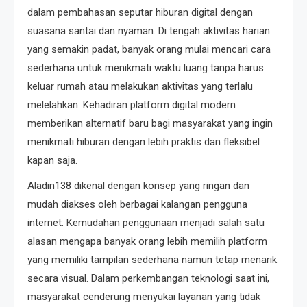
dalam pembahasan seputar hiburan digital dengan
suasana santai dan nyaman. Di tengah aktivitas harian
yang semakin padat, banyak orang mulai mencari cara
sederhana untuk menikmati waktu luang tanpa harus
keluar rumah atau melakukan aktivitas yang terlalu
melelahkan. Kehadiran platform digital modern
memberikan alternatif baru bagi masyarakat yang ingin
menikmati hiburan dengan lebih praktis dan fleksibel
kapan saja.
Aladin138 dikenal dengan konsep yang ringan dan
mudah diakses oleh berbagai kalangan pengguna
internet. Kemudahan penggunaan menjadi salah satu
alasan mengapa banyak orang lebih memilih platform
yang memiliki tampilan sederhana namun tetap menarik
secara visual. Dalam perkembangan teknologi saat ini,
masyarakat cenderung menyukai layanan yang tidak