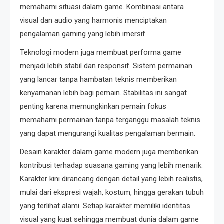
memahami situasi dalam game. Kombinasi antara
visual dan audio yang harmonis menciptakan
pengalaman gaming yang lebih imersif.
Teknologi modern juga membuat performa game
menjadi lebih stabil dan responsif. Sistem permainan
yang lancar tanpa hambatan teknis memberikan
kenyamanan lebih bagi pemain. Stabilitas ini sangat
penting karena memungkinkan pemain fokus
memahami permainan tanpa terganggu masalah teknis
yang dapat mengurangi kualitas pengalaman bermain.
Desain karakter dalam game modern juga memberikan
kontribusi terhadap suasana gaming yang lebih menarik.
Karakter kini dirancang dengan detail yang lebih realistis,
mulai dari ekspresi wajah, kostum, hingga gerakan tubuh
yang terlihat alami. Setiap karakter memiliki identitas
visual yang kuat sehingga membuat dunia dalam game