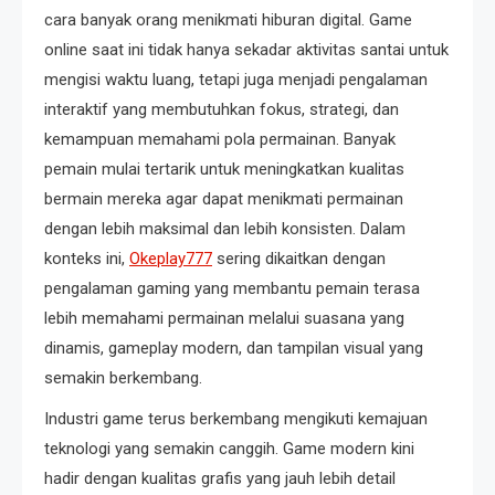
cara banyak orang menikmati hiburan digital. Game
online saat ini tidak hanya sekadar aktivitas santai untuk
mengisi waktu luang, tetapi juga menjadi pengalaman
interaktif yang membutuhkan fokus, strategi, dan
kemampuan memahami pola permainan. Banyak
pemain mulai tertarik untuk meningkatkan kualitas
bermain mereka agar dapat menikmati permainan
dengan lebih maksimal dan lebih konsisten. Dalam
konteks ini,
Okeplay777
sering dikaitkan dengan
pengalaman gaming yang membantu pemain terasa
lebih memahami permainan melalui suasana yang
dinamis, gameplay modern, dan tampilan visual yang
semakin berkembang.
Industri game terus berkembang mengikuti kemajuan
teknologi yang semakin canggih. Game modern kini
hadir dengan kualitas grafis yang jauh lebih detail