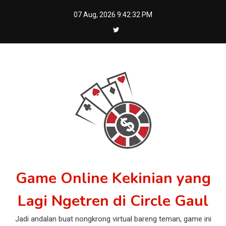
Skip
07 Aug, 2026
9:42:32 PM
to
content
Game Online Kekinian yang
Lagi Ngetren di Circle Gaul
Jadi andalan buat nongkrong virtual bareng teman, game ini